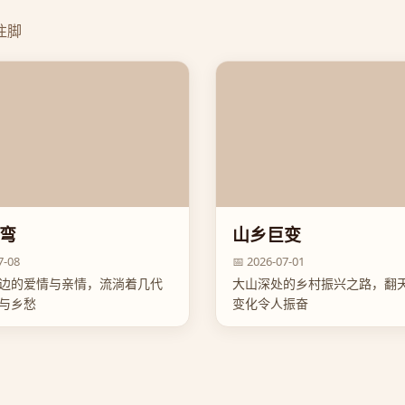
注脚
弯
山乡巨变
7-08
📅 2026-07-01
边的爱情与亲情，流淌着几代
大山深处的乡村振兴之路，翻
与乡愁
变化令人振奋