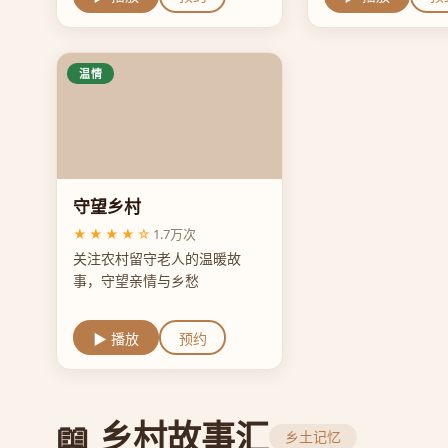
温情
守望乡村
★★★★☆
1.7万次
关注农村留守老人的温暖故
事，守望亲情与乡愁
▶ 播放
预约
📖 乡村故事汇
乡土记忆