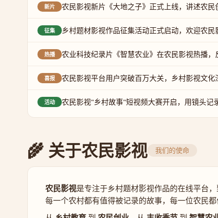
农民影视新片《大地之子》正式上线，讲述农民
新片
乡村题材影视作品征集活动正式启动，欢迎农民
征集
农业科技纪录片《智慧农业》在农民影视热播，
热播
农民影视平台用户突破百万大关，乡村影视文化
喜报
农民影视"乡村故事"短视频大赛开启，用镜头记
活动
🌾 关于农民影视
我们的使命
农民影视
是专注于乡村题材影视作品的在线平台，
每一个农村都有值得被记录的故事，每一位农民都
从
乡村教育
到
农民创业
，从
丰收季节
到
智慧农