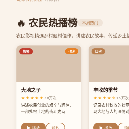
🔥 农民热播榜
本周热门
农民影视精选乡村题材佳作，讲述农民故事，传递乡土
热播
更新
口碑
大地之子
丰收的季节
★★★★★
2.8万次
★★★★☆
1.9万次
讲述农民创业的艰辛与辉煌，
记录农村秋收的壮
一部扎根土地的奋斗史诗
现大地与人的深情
▶ 播放
预约
▶ 播放
预