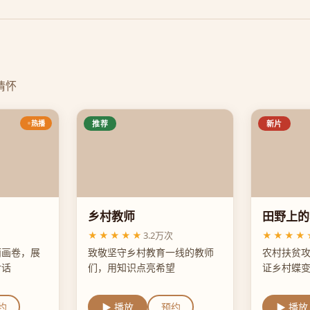
情怀
热播
推荐
新片
乡村教师
田野上的
★★★★★
3.2万次
★★★★
丽画卷，展
致敬坚守乡村教育一线的教师
农村扶贫
对话
们，用知识点亮希望
证乡村蝶
约
▶ 播放
预约
▶ 播放