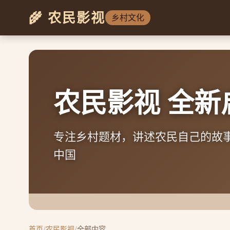
🌾 农民影视
乡村文化
丰收的季节
记录农村秋收的壮丽画卷，感受大
首页
/
农民影视
/
全部内容